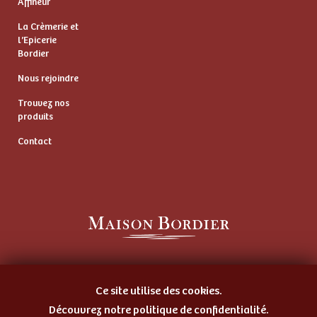
Affineur
La Crèmerie et
l’Epicerie
Bordier
Nous rejoindre
Trouvez nos
produits
Contact
Artisan Beurrier
et Fromager Affineur
Ce site utilise des cookies.
Découvrez notre politique de confidentialité.