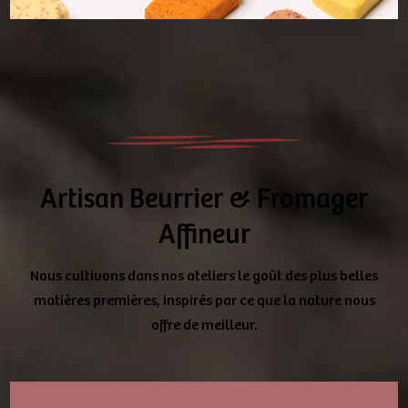
Artisan Beurrier & Fromager
Affineur
Nous cultivons dans nos ateliers le goût des plus belles
matières premières, inspirés par ce que la nature nous
offre de meilleur.