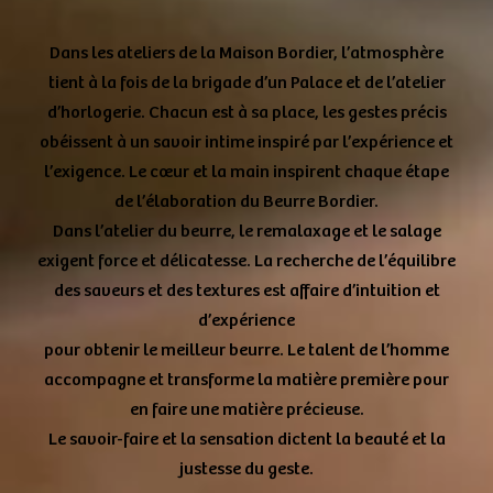
Dans les ateliers de la Maison Bordier, l’atmosphère
tient à la fois de la brigade d’un Palace et de l’atelier
d’horlogerie. Chacun est à sa place, les gestes précis
obéissent à un savoir intime inspiré par l’expérience et
l’exigence. Le cœur et la main inspirent chaque étape
de l’élaboration du Beurre Bordier.
Dans l’atelier du beurre, le remalaxage et le salage
exigent force et délicatesse. La recherche de l’équilibre
des saveurs et des textures est affaire d’intuition et
d’expérience
pour obtenir le meilleur beurre. Le talent de l’homme
accompagne et transforme la matière première pour
en faire une matière précieuse.
Le savoir-faire et la sensation dictent la beauté et la
justesse du geste.