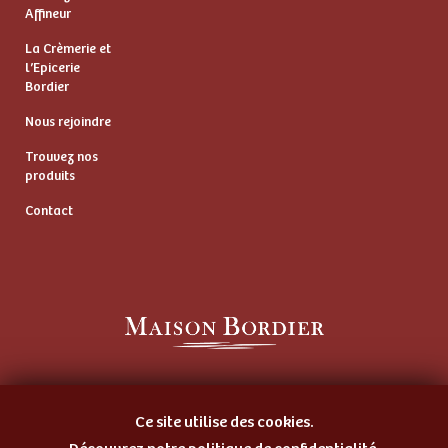
Affineur
La Crèmerie et
l’Epicerie
Bordier
Nous rejoindre
Trouvez nos
produits
Contact
Artisan Beurrier
et Fromager Affineur
Ce site utilise des cookies.