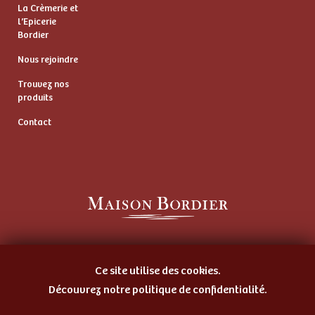
La Crèmerie et
l’Epicerie
Bordier
Nous rejoindre
Trouvez nos
produits
Contact
Artisan Beurrier
et Fromager Affineur
Ce site utilise des cookies.
Découvrez notre politique de confidentialité.