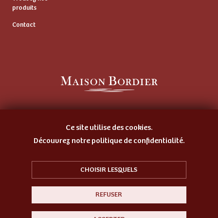
produits
Contact
Artisan Beurrier
et Fromager Affineur
Ce site utilise des cookies.
Découvrez notre politique de confidentialité.
CHOISIR LESQUELS
© 2026 Maison Bordier
REFUSER
Plan du site
Mentions légales