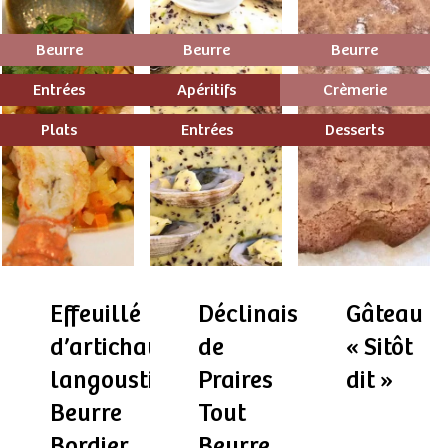
Beurre
Beurre
Beurre
Entrées
Apéritifs
Crèmerie
Plats
Entrées
Desserts
Effeuillé
Déclinaison
Gâteau
d’artichaut,
de
« Sitôt
langoustines,
Praires
dit »
Beurre
Tout
Bordier
Beurre